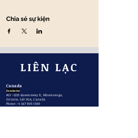
Chia sẻ sự kiện
LIÊN LẠC
Canada
ZenAstro
#21 -1235 Queensway E, Mississauga,
Ontario, L4Y 0G4, Canada
Phone: +1 647 805 1500
​Email:
info@zenastro.ca
Việt Nam
Công ty TNHH Phong Thuỷ Kiến Trúc Phương Đông
Tp.HCM:
Số 3 đường 18, Phường Tân Hưng, Khu đô thị Him Lam
Hotline: 090 193 9654 (whatsapp, zalo)