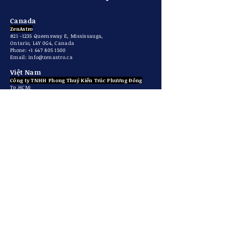
Canada
ZenAstro
#21 -1235 Queensway E, Mississauga,
Ontario, L4Y 0G4, Canada
Phone: +1 647 805 1500
​Email:
info@zenastro.ca
Việt Nam
Công ty TNHH Phong Thuỷ Kiến Trúc Phương Đông
Tp.HCM:
Số 3 đường 18, Phường Tân Hưng, Khu đô thị Him Lam
Hotline: 090 193 9654 (whatsapp, zalo)
Hà Nội:
Spaces Belvedere, R.803, 28A Trần Hưng Đạo, Phường
Cửa Nam
Hotline: 090 116 9654 (whatsapp, zalo)