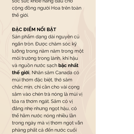
sóc sức khỏe hàng đầu cho
cộng đồng người Hoa trên toàn
thế giới.
ĐẶC ĐIỂM NỔI BẬT
Sản phẩm dạng dài nguyên củ
ngắn tròn. Được chăm sóc kỹ
lưỡng trong năm năm trong một
môi trường trong lành, khí hậu
và nguồn nước sạch
bậc nhất
thế giới
, Nhân sâm Canada có
mùi thơm đặc biệt, thớ sâm
chắc mịn, chỉ cần cho vài cọng
sâm vào chén trà nóng là mùi vị
tỏa ra thơm ngát. Sâm có vị
đắng nhẹ nhưng ngọt hậu, có
thể hãm nước nóng nhiều lần
trong ngày mà vị thơm ngọt vẫn
phảng phất cả đến nước cuối