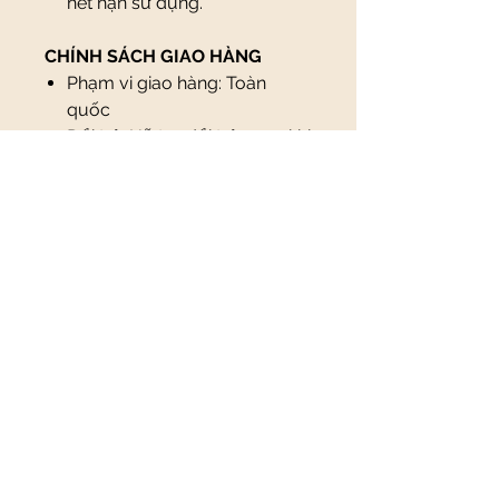
hết hạn sử dụng.
CHÍNH SÁCH GIAO HÀNG
Phạm vi giao hàng: Toàn
quốc
Đổi trả: Hỗ trợ đổi trả ngay khi
nhận hàng nếu có lỗi từ nhà
sản xuất (vui lòng kiểm tra kỹ
trước khi nhận hàng)
Thanh toán: Thanh toán khi
nhận hàng hoặc qua chuyển
khoản
* Lưu ý, tuỳ theo loại sản phẩm,
hình thức và địa chỉ giao hàng,
có thể phát sinh thêm chi phí
như phí vận chuyển hoặc phụ
phí hàng cồng kềnh.
GIÁ BÁN BẰNG VND