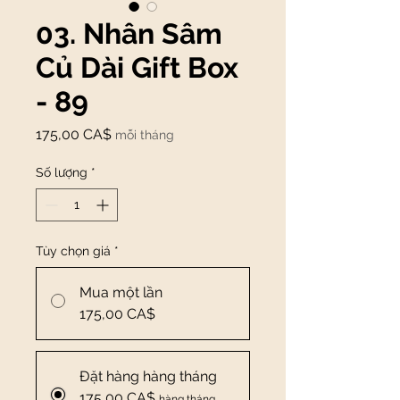
03. Nhân Sâm
Củ Dài Gift Box
- 89
Giá
175,00 CA$
mỗi tháng
Số lượng
*
Tùy chọn giá
*
Mua một lần
175,00 CA$
Đặt hàng hàng tháng
175,00 CA$
hàng tháng