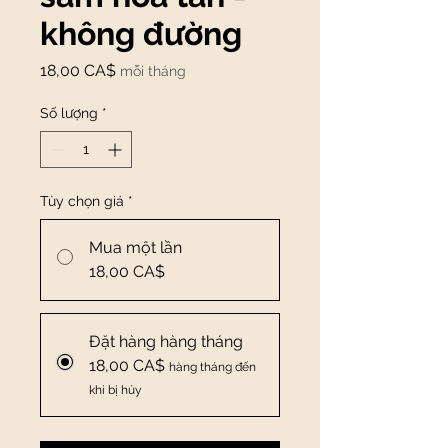
không đường
Giá
18,00 CA$
mỗi tháng
Số lượng
*
Tùy chọn giá
*
Mua một lần
18,00 CA$
Đặt hàng hàng tháng
18,00 CA$
hàng tháng đến
khi bị hủy