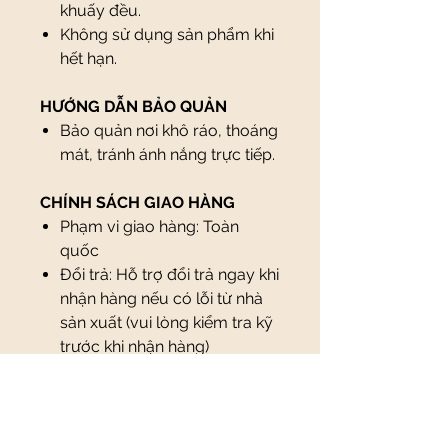
khuấy đều.
Không sử dụng sản phẩm khi
hết hạn.
HƯỚNG DẪN BẢO QUẢN
Bảo quản nơi khô ráo, thoáng
mát, tránh ánh nắng trực tiếp.
CHÍNH SÁCH GIAO HÀNG
Phạm vi giao hàng: Toàn
quốc
Đổi trả: Hỗ trợ đổi trả ngay khi
nhận hàng nếu có lỗi từ nhà
sản xuất (vui lòng kiểm tra kỹ
trước khi nhận hàng)
Thanh toán: Thanh toán khi
nhận hàng hoặc qua chuyển
khoản
*Lưu ý, tuỳ theo loại sản phẩm,