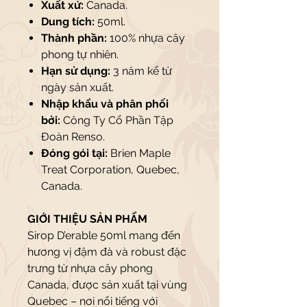
Xuất xứ:
Canada.
Dung tích:
50ml.
Thành phần:
100% nhựa cây
phong tự nhiên.
Hạn sử dụng:
3 năm kể từ
ngày sản xuất.
Nhập khẩu và phân phối
bởi:
Công Ty Cổ Phần Tập
Đoàn Renso.
Đóng gói tại:
Brien Maple
Treat Corporation, Quebec,
Canada.
GIỚI THIỆU SẢN PHẨM
Sirop D’erable 50ml mang đến
hương vị đậm đà và robust đặc
trưng từ nhựa cây phong
Canada, được sản xuất tại vùng
Quebec – nơi nổi tiếng với