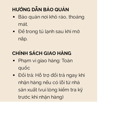
HƯỚNG DẪN BẢO QUẢN
Bảo quản nơi khô ráo, thoáng
mát.
Để trong tủ lạnh sau khi mở
nắp.
CHÍNH SÁCH GIAO HÀNG
Phạm vi giao hàng: Toàn
quốc
Đổi trả: Hỗ trợ đổi trả ngay khi
nhận hàng nếu có lỗi từ nhà
sản xuất (vui lòng kiểm tra kỹ
trước khi nhận hàng)
Thanh toán: Thanh toán khi
nhận hàng hoặc qua chuyển
khoản
*Lưu ý, tuỳ theo loại sản phẩm,
hình thức và địa chỉ giao hàng,