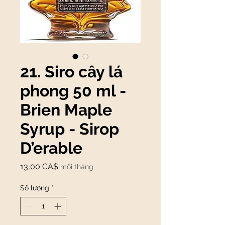
21. Siro cây lá
phong 50 ml -
Brien Maple
Syrup - Sirop
D’erable
Giá
13,00 CA$
mỗi tháng
Số lượng
*