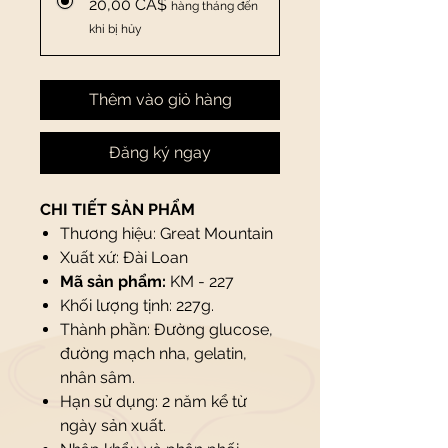
20,00 CA$
hàng tháng đến
khi bị hủy
Thêm vào giỏ hàng
Đăng ký ngay
CHI TIẾT SẢN PHẨM
Thương hiệu: Great Mountain
Xuất xứ: Đài Loan
Mã sản phẩm:
KM - 227
Khối lượng tịnh: 227g.
Thành phần: Đường glucose,
đường mạch nha, gelatin,
nhân sâm.
Hạn sử dụng: 2 năm kể từ
ngày sản xuất.