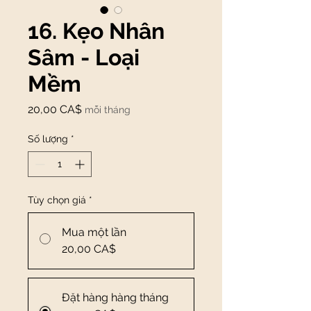
16. Kẹo Nhân
Sâm - Loại
Mềm
Giá
20,00 CA$
mỗi tháng
Số lượng
*
Tùy chọn giá
*
Mua một lần
20,00 CA$
Đặt hàng hàng tháng