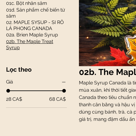
01c. Bột nhân sâm
01d. Sản phẩm chế biến từ
sâm
02. MAPLE SYSUP - SI RÔ
LÁ PHONG CANADA
02a. Brien Maple Syrup
02b. The Maple Treat
Syrup
Lọc theo
02b. The Mapl
Giá
Maple Syrup Canada là ti
mùa xuân, khi thời tiết g
Canada theo tiêu chuẩn n
28 CA$
68 CA$
thanh cân bằng và hậu vị
dùng cùng bánh, trà, cà 
giá trị, mang đậm dấu ấn