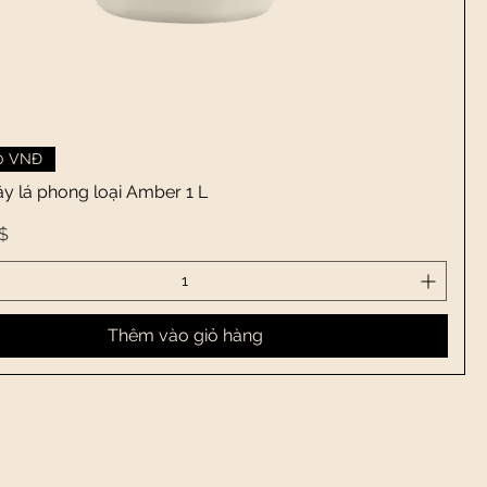
Xem nhanh
00 VNĐ
cây lá phong loại Amber 1 L
$
Thêm vào giỏ hàng