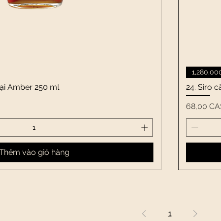
Xem nhanh
1,280,0
loại Amber 250 ml
24. Siro 
Giá
68,00 CA
Thêm vào giỏ hàng
1