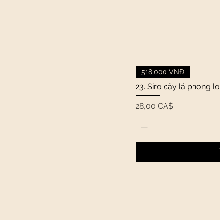
518,000 VNĐ
23. Siro cây lá phong 
Giá
28,00 CA$