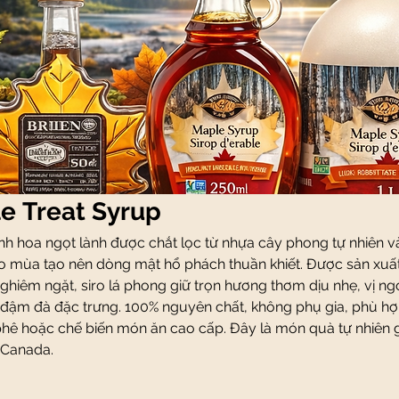
e Treat Syrup
nh hoa ngọt lành được chắt lọc từ nhựa cây phong tự nhiên v
iao mùa tạo nên dòng mật hổ phách thuần khiết. Được sản xuất
ghiêm ngặt, siro lá phong giữ trọn hương thơm dịu nhẹ, vị ng
 đậm đà đặc trưng. 100% nguyên chất, không phụ gia, phù h
phê hoặc chế biến món ăn cao cấp. Đây là món quà tự nhiên 
 Canada.