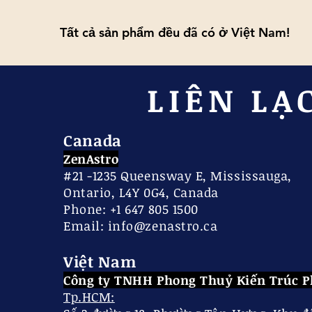
Tất cả sản phẩm đều đã có ở Việt Nam!
Tất cả sản phẩm đều đã có ở Việt Nam!
LIÊN LẠ
Canada
ZenAstro
#21 -1235 Queensway E, Mississauga,
Ontario, L4Y 0G4, Canada
Phone: +1 647 805 1500
​Email:
info@zenastro.ca
Việt Nam
Công ty TNHH Phong Thuỷ Kiến Trúc 
Tp.HCM: