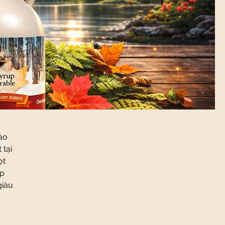
ào
 tại
ọt
ợp
giàu