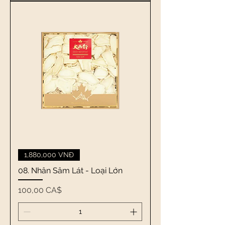
1,880,000 VNĐ
08. Nhân Sâm Lát - Loại Lớn
Giá
100,00 CA$