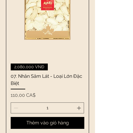
2,080,000 VNĐ
07. Nhân Sâm Lát - Loại Lớn Đặc
Biệt
Giá
110,00 CA$
Thêm vào giỏ hàng