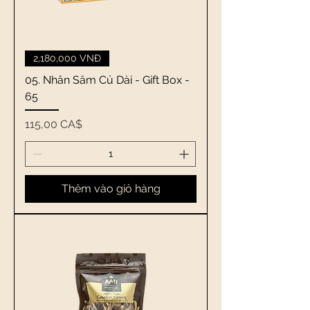
2,180,000 VNĐ
05. Nhân Sâm Củ Dài - Gift Box -
65
Giá
115,00 CA$
Thêm vào giỏ hàng