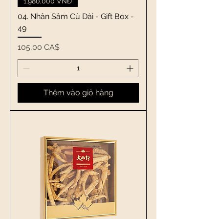
1,980,000 VNĐ
04. Nhân Sâm Củ Dài - Gift Box -
49
Giá
105,00 CA$
Thêm vào giỏ hàng