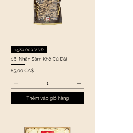
1,580,000 VNĐ
06. Nhân Sâm Khô Củ Dài
Giá
85,00 CA$
Thêm vào giỏ hàng