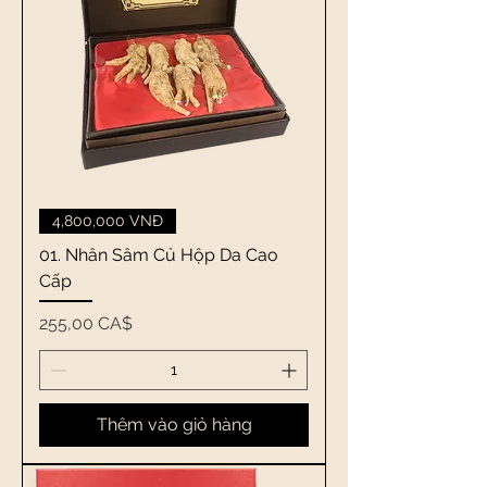
4,800,000 VNĐ
01. Nhân Sâm Củ Hộp Da Cao
Cấp
Giá
255,00 CA$
Thêm vào giỏ hàng