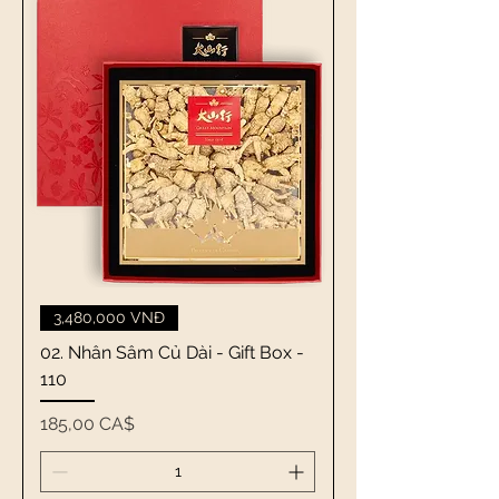
3,480,000 VNĐ
02. Nhân Sâm Củ Dài - Gift Box -
110
Giá
185,00 CA$